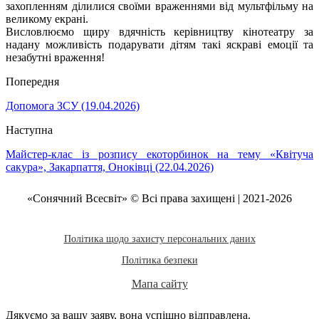
захопленням ділилися своїми враженнями від мультфільму на
великому екрані.
Висловлюємо щиру вдячність керівництву кінотеатру за
надану можливість подарувати дітям такі яскраві емоції та
незабутні враження!
Попередня
Допомога ЗСУ (19.04.2026)
Наступна
Майстер-клас із розпису екоторбинок на тему «Квітуча
сакура», Закарпаття, Оноківці (22.04.2026)
«Сонячний Всесвіт» © Всі права захищені | 2021-2026
Політика щодо захисту персональних даних
Політика безпеки
Мапа сайту
Дякуємо за вашу заяву, вона успішно відправлена.